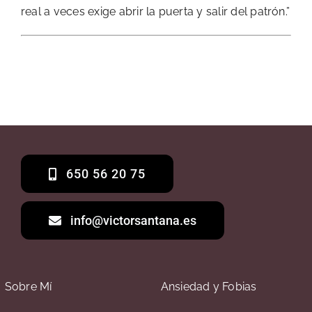
real a veces exige abrir la puerta y salir del patrón.”
650 56 20 75
info@victorsantana.es
Sobre Mí
Ansiedad y Fobias