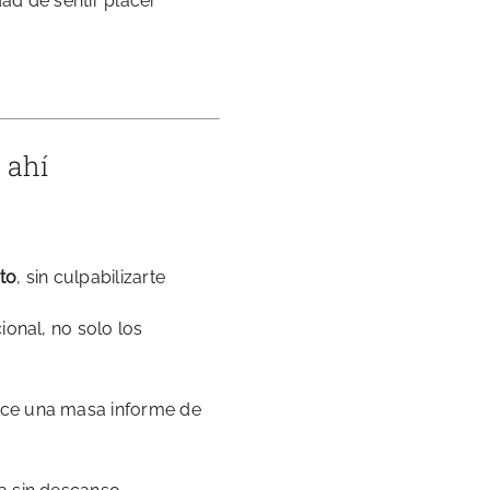
idad de sentir placer
 ahí
to
, sin culpabilizarte
onal, no solo los
ce una masa informe de