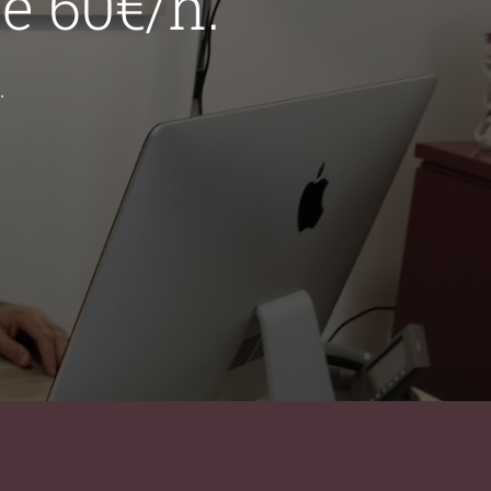
de 60€/h.
.