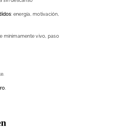
 sin descanso
didos
: energía, motivación,
rte mínimamente vivo, paso
e.
ero
.