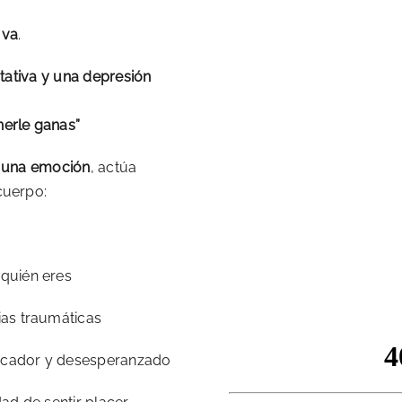
 va
.
ptativa y una depresión
nerle ganas”
 una emoción
, actúa
cuerpo:
quién eres
ias traumáticas
ificador y desesperanzado