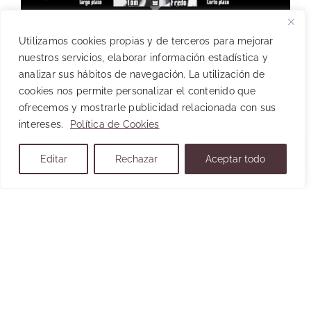
Utilizamos cookies propias y de terceros para mejorar
nuestros servicios, elaborar información estadística y
analizar sus hábitos de navegación. La utilización de
ESTILOS DE LIDERAZGO
cookies nos permite personalizar el contenido que
ofrecemos y mostrarle publicidad relacionada con sus
«NO PROMETAS COSAS QUE NO PUEDAS
intereses.
Política de Cookies
CUMPLIR. Tu palabra, es ley y tiene valor. Todo
lo que prometas en tu trabajo o con tu equipo
Editar
Rechazar
Aceptar todo
debes de cumplirlo a toda costa, ya que, de lo
contrario, nunca te tomarán en serio» Vito
Corleone HAZ CLICK EN LA FOTO PARA TEST
DISC Vito Andolini era […]
Continua Leyendo »