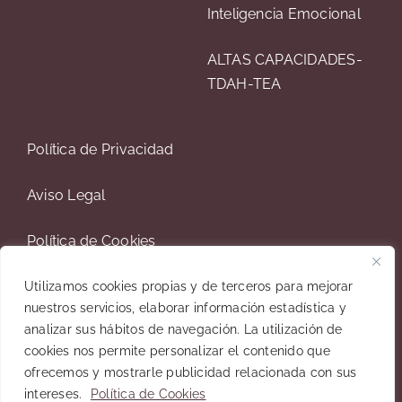
Inteligencia Emocional
ALTAS CAPACIDADES-
TDAH-TEA
Política de Privacidad
Aviso Legal
Política de Cookies
Contacto
Utilizamos cookies propias y de terceros para mejorar
nuestros servicios, elaborar información estadística y
analizar sus hábitos de navegación. La utilización de
cookies nos permite personalizar el contenido que
ofrecemos y mostrarle publicidad relacionada con sus
© 2023 Víctor Santana • Psicólogo Online • Diseñador
intereses.
Política de Cookies