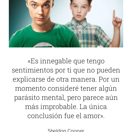
más
Sobre Mí
grande
Blog
«Es innegable que tengo
sentimientos por ti que no pueden
explicarse de otra manera. Por un
momento consideré tener algún
parásito mental, pero parece aún
más improbable. La única
conclusión fue el amor».
Sheldon Cooper