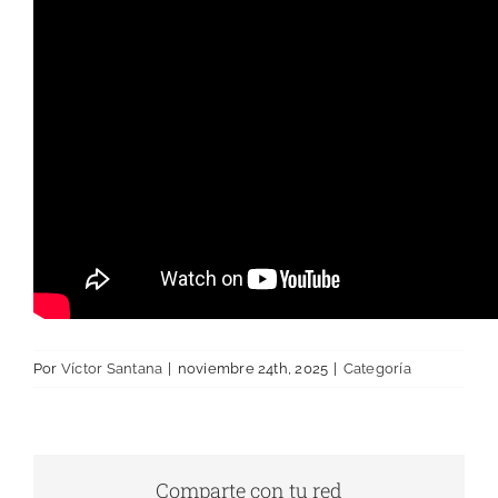
Por
Víctor Santana
|
noviembre 24th, 2025
|
Categoría
Comparte con tu red