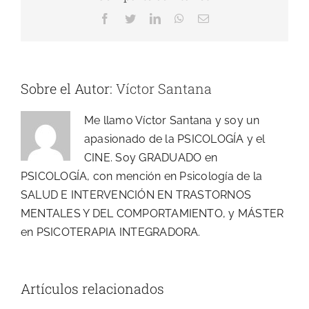
Facebook
Twitter
LinkedIn
WhatsApp
Correo
electrónico
Sobre el Autor:
Víctor Santana
Me llamo Víctor Santana y soy un
apasionado de la PSICOLOGÍA y el
CINE. Soy GRADUADO en
PSICOLOGÍA, con mención en Psicología de la
SALUD E INTERVENCIÓN EN TRASTORNOS
MENTALES Y DEL COMPORTAMIENTO, y MÁSTER
en PSICOTERAPIA INTEGRADORA.
Doble
Excepcionalidad:
UNA LOCURA
Artículos relacionados
El Talento en
AL DÍA