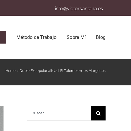
info@victorsantana.es
Método de Trabajo
Sobre Mí
Blog
Home
»
Doble Excepcionalidad: El Talento en los Márgenes
Buscar: