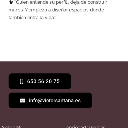
🧠 “Quien entiende su perfil… deja de construir
muros. Y empieza a diseñar espacios donde
también entra la vida.”
650 56 20 75
info@victorsantana.es
Sobre Mí
Ansiedad y Fobias