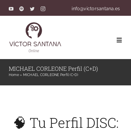
Saltar
info@victorsantana.es
al
contenido
Toggl
Navig
Servicios
MICHAEL CORLEONE Perfil (C+D)
Home
»
MICHAEL CORLEONE Perfil (C+D)
Terapia Online y Precios
Reserva Online
🧠 Tu Perfil DISC:
Método de Trabajo