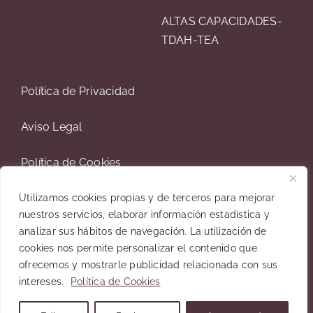
ALTAS CAPACIDADES-
TDAH-TEA
Política de Privacidad
Aviso Legal
Política de Cookies
Contacto
Utilizamos cookies propias y de terceros para mejorar
nuestros servicios, elaborar información estadística y
analizar sus hábitos de navegación. La utilización de
cookies nos permite personalizar el contenido que
ofrecemos y mostrarle publicidad relacionada con sus
© 2023 Víctor Santana • Psicólogo Online • Diseñador
intereses.
Política de Cookies
Por
Webyseo