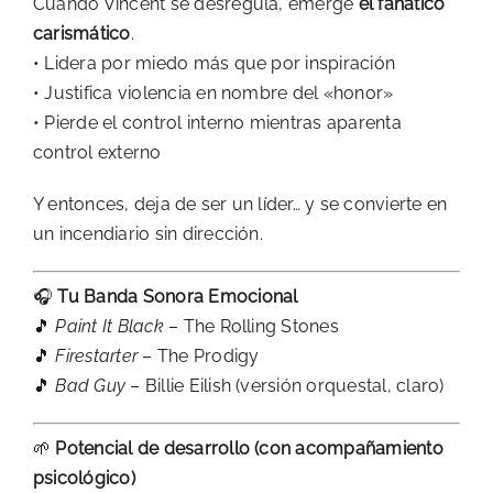
Cuando Vincent se desregula, emerge
el fanático
carismático
.
• Lidera por miedo más que por inspiración
• Justifica violencia en nombre del «honor»
• Pierde el control interno mientras aparenta
control externo
Y entonces, deja de ser un líder… y se convierte en
un incendiario sin dirección.
🎧
Tu Banda Sonora Emocional
🎵
Paint It Black
– The Rolling Stones
🎵
Firestarter
– The Prodigy
🎵
Bad Guy
– Billie Eilish (versión orquestal, claro)
🌱
Potencial de desarrollo (con acompañamiento
psicológico)