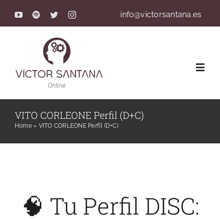
Saltar
info@victorsantana.es
al
contenido
Toggl
Navig
Servicios
VITO CORLEONE Perfil (D+C)
Home
»
VITO CORLEONE Perfil (D+C)
Terapia Online y Precios
Reserva Online
🧠 Tu Perfil DISC:
Método de Trabajo